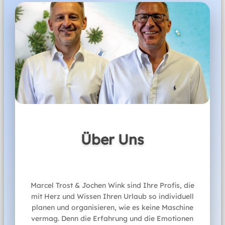
Unser Team
Öffnungszeiten
Mo
09:00-16:00
Di
09:00-16:00
Mi
09:00-16:00
Do
09:00-16:00
Marcel Trost
Fr
09:00-16:00
Inhaber
Über Uns
Außerhalb dieser Zeiten bieten wir Ihnen
Jochen Wink
sehr gerne individuelle Beratung nach
Inhaber
persönlicher Terminabsprache an.
Marcel Trost & Jochen Wink sind Ihre Profis, die
WhatsApp
mit Herz und Wissen Ihren Urlaub so individuell
06074-24071
planen und organisieren, wie es keine Maschine
atlantis@flugboerse.de
vermag. Denn die Erfahrung und die Emotionen