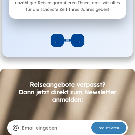
unzähliger Reisen garantieren Ihnen, dass wir alles
Unser Team
für die schönste Zeit Ihres Jahres geben!
←
→
Reiseangebote verpasst?
Dann jetzt direkt zum Newsletter
anmelden:
alternate_email
registrieren