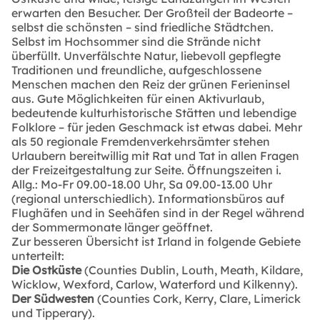
erwarten den Besucher. Der Großteil der Badeorte –
selbst die schönsten – sind friedliche Städtchen.
Selbst im Hochsommer sind die Strände nicht
überfüllt. Unverfälschte Natur, liebevoll gepflegte
Traditionen und freundliche, aufgeschlossene
Menschen machen den Reiz der grünen Ferieninsel
aus. Gute Möglichkeiten für einen Aktivurlaub,
bedeutende kulturhistorische Stätten und lebendige
Folklore – für jeden Geschmack ist etwas dabei. Mehr
als 50 regionale Fremdenverkehrsämter stehen
Urlaubern bereitwillig mit Rat und Tat in allen Fragen
der Freizeitgestaltung zur Seite. Öffnungszeiten i.
Allg.: Mo-Fr 09.00-18.00 Uhr, Sa 09.00-13.00 Uhr
(regional unterschiedlich). Informationsbüros auf
Flughäfen und in Seehäfen sind in der Regel während
der Sommermonate länger geöffnet.
Zur besseren Übersicht ist Irland in folgende Gebiete
unterteilt:
Die Ostküste
(Counties Dublin, Louth, Meath, Kildare,
Wicklow, Wexford, Carlow, Waterford und Kilkenny).
Der Südwesten
(Counties Cork, Kerry, Clare, Limerick
und Tipperary).