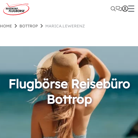
HOME
BOTTROP
MARICA.LEWERENZ
Flugbörse Reisebüro
Bottrop