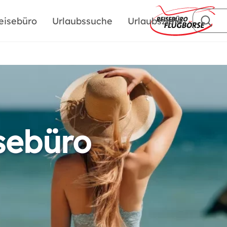
eisebüro
Urlaubssuche
Urlaubsziele
sebüro