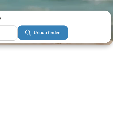
n
Urlaub finden