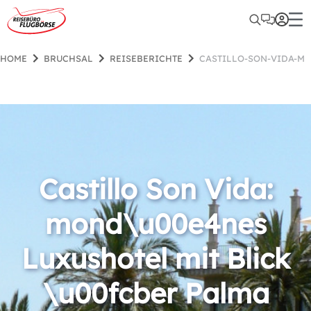
HOME
BRUCHSAL
REISEBERICHTE
CASTILLO-SON-VIDA-M
Castillo Son Vida:
mond\u00e4nes
Luxushotel mit Blick
\u00fcber Palma