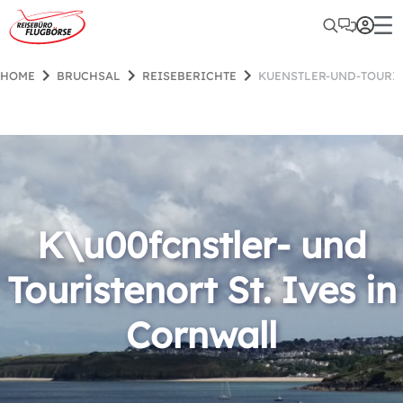
HOME
BRUCHSAL
REISEBERICHTE
KUENSTLER-UND-TOURI
K\u00fcnstler- und
Touristenort St. Ives in
Cornwall