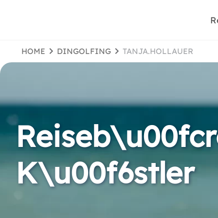
R
HOME
DINGOLFING
TANJA.HOLLAUER
Reiseb\u00fc
K\u00f6stler