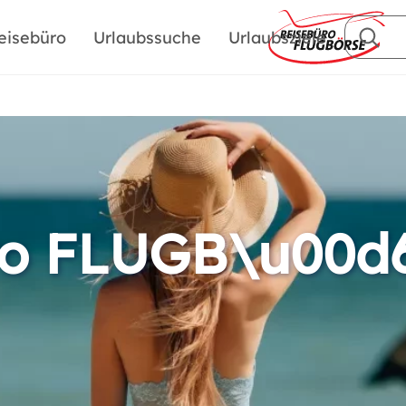
eisebüro
Urlaubssuche
Urlaubsziele
ro FLUGB\u00d