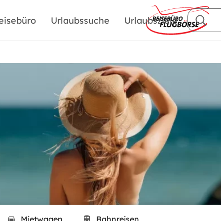
eisebüro
Urlaubssuche
Urlaubsziele
Mietwagen
Bahnreisen