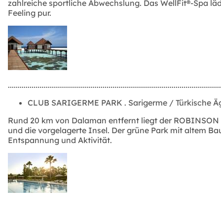
zahlreiche sportliche Abwechslung. Das WellFit®-Spa 
Feeling pur.
............................................................................................................
CLUB SARIGERME PARK
.
Sarigerme / Türkische Ä
Rund 20 km von Dalaman entfernt liegt der ROBINSON Cl
und die vorgelagerte Insel. Der grüne Park mit altem Ba
Entspannung und Aktivität.