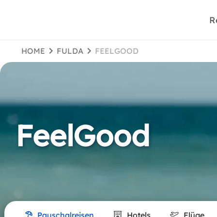
R
HOME
FULDA
FEELGOOD
FeelGood
Pauschalreisen
Hotels
Flüge