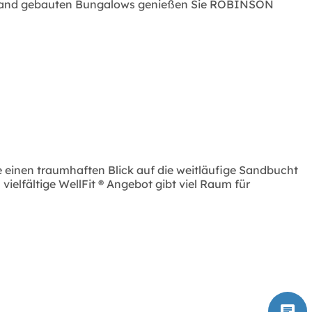
m Strand gebauten Bungalows genießen Sie ROBINSON
 einen traumhaften Blick auf die weitläufige Sandbucht
ielfältige WellFit ® Angebot gibt viel Raum für
chat