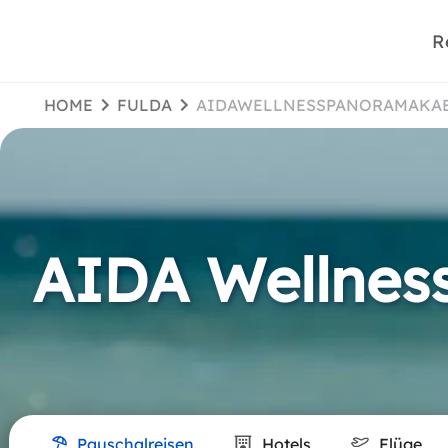
R
HOME
FULDA
AIDAWELLNESSPANORAMAKA
AIDA Wellnes
Pauschalreisen
Hotels
Flüge