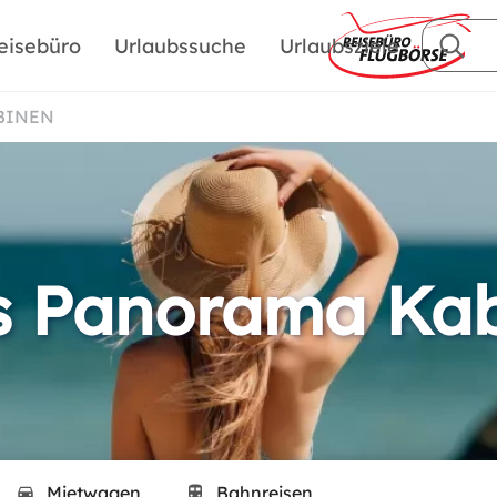
eisebüro
Urlaubssuche
Urlaubsziele
BINEN
s Panorama Ka
Mietwagen
Bahnreisen