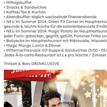
• Mittagsbuffet
• Snacks & Sandwiches
• Kaffee/Tee & Kuchen
• Abendbuffet: täglich wechselnde Themenabende
• NEU im Sommer 2014: Green Fit Corner im Hauptresta
gesunde & leichte Küche für die kalorienbewusste Ernä
• NEU im Sommer 2014: Magic Potato im Hauptrestaurant 
jeder Form: gebacken, gegrillt, gefüllt, Pommes Frites u
• Babyecke im Hauptrestaurant mit Mikrowelle, Wasser
• Magic Mungo Lunch & Dinner
• Mitternachtssnack mit Suppe & Sandwiches (0:00 - 01:
Jedes À-la-carte-Restaurant ist 1 x pro Woche / Zimmer
Trinken & Bars DRINKLUSIVE