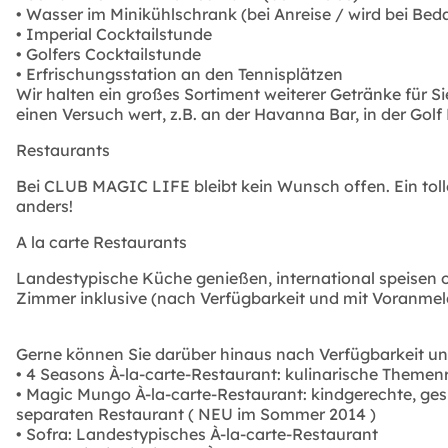
• Wasser im Minikühlschrank (bei Anreise / wird bei Beda
• Imperial Cocktailstunde
• Golfers Cocktailstunde
• Erfrischungsstation an den Tennisplätzen
Wir halten ein großes Sortiment weiterer Getränke für Si
einen Versuch wert, z.B. an der Havanna Bar, in der Gol
Restaurants
Bei CLUB MAGIC LIFE bleibt kein Wunsch offen. Ein tolle
anders!
A la carte Restaurants
Landestypische Küche genießen, international speisen o
Zimmer inklusive (nach Verfügbarkeit und mit Voranmel
Gerne können Sie darüber hinaus nach Verfügbarkeit und 
• 4 Seasons À-la-carte-Restaurant: kulinarische Themen
• Magic Mungo À-la-carte-Restaurant: kindgerechte, ge
separaten Restaurant ( NEU im Sommer 2014 )
• Sofra: Landestypisches À-la-carte-Restaurant