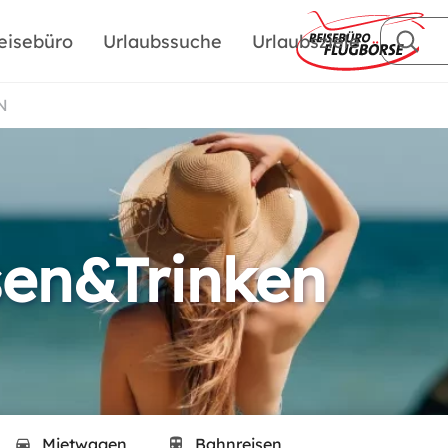
eisebüro
Urlaubssuche
Urlaubsziele
N
sen&Trinken
Mietwagen
Bahnreisen