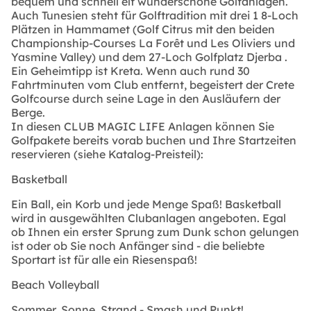
bequem und schnell elf wunderschöne Golfanlagen.
Auch Tunesien steht für Golftradition mit drei 1 8-Loch
Plätzen in Hammamet (Golf Citrus mit den beiden
Championship-Courses La Forêt und Les Oliviers und
Yasmine Valley) und dem 27-Loch Golfplatz Djerba .
Ein Geheimtipp ist Kreta. Wenn auch rund 30
Fahrtminuten vom Club entfernt, begeistert der Crete
Golfcourse durch seine Lage in den Ausläufern der
Berge.
In diesen CLUB MAGIC LIFE Anlagen können Sie
Golfpakete bereits vorab buchen und Ihre Startzeiten
reservieren (siehe Katalog-Preisteil):
Basketball
Ein Ball, ein Korb und jede Menge Spaß! Basketball
wird in ausgewählten Clubanlagen angeboten. Egal
ob Ihnen ein erster Sprung zum Dunk schon gelungen
ist oder ob Sie noch Anfänger sind - die beliebte
Sportart ist für alle ein Riesenspaß!
Beach Volleyball
Sommer, Sonne, Strand - Smash und Punkt!