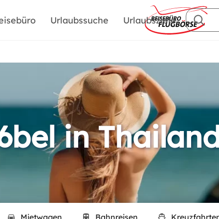
eisebüro
Urlaubssuche
Urlaubsziele
6bel in Thailan
Mietwagen
Bahnreisen
Kreuzfahrte