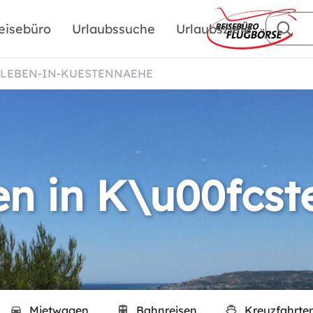
eisebüro
Urlaubssuche
Urlaubsziele
S-LEBEN-IN-KUESTENNAEHE
en in K\u00fcs
Mietwagen
Bahnreisen
Kreuzfahrte