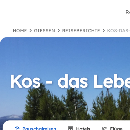
R
HOME
GIESSEN
REISEBERICHTE
KOS-DA
Kos - das Leb
Pauschalreisen
Hotels
Flüge