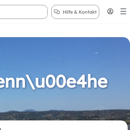
Hilfe & Kontakt
tenn\u00e4he
n