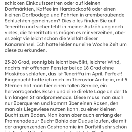
schicken Einkaufszentren oder auf kleinen
Dorfmärkten, Kaffee im Hardrockcafé oder einen
kleinen Dorfbodega und Fahrten in atemberaubende
Schluchten gemeinsam? Dies alles finden Sie auf
Teneriffa und sicher fehlt in meiner Aufzählung noch
vieles, die Teneriffafans mögen es mir verzeihen, aber
es zeigt vielleicht schon die Vielfalt dieser
Kanareninsel. Ich hatte leider nur eine Woche Zeit um
diese zu erkunden.
23-28 Grad, sonnig bis leicht bewölkt, leichter Wind,
nachts mit offenem Fenster bei ca 18 Grad ohne
Moskitos schlafen, das ist Teneriffa im April. Perfekt!
Eingebucht hatte ich mich im Iberostar Anthelia, mit 5
Sternen hat man hier einen tollen Service, ein
hervorragendes Essen und eine direkte Lage an der 16
km langen Strandpromenade. Diese muss man auch
nur überqueren und kommt über einen Rasen, den
man als Liegewiese nutzen kann, zu einer kleinen
Bucht zum Baden. Man kann aber auch entlang der
Promenade zur Bucht Bahia der Duque laufen, die mit
der angrenzenden Gastronomie im Dorfstil sehr schön