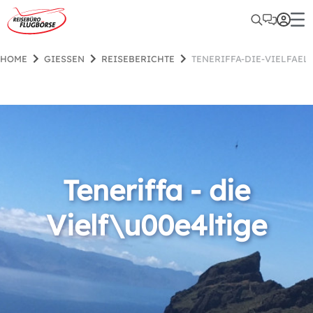
HOME
GIESSEN
REISEBERICHTE
TENERIFFA-DIE-VIELFAEL
Teneriffa - die
Vielf\u00e4ltige