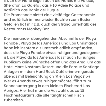
ist. In der Nähe liegen auch die Hotels Riu Palace,
Sheraton La Galeta , das H10 Adeje Palace und
natürlich das Bahia del Duque.
Die Promenade bietet eine vielfältige Gastronomie
und natürlich immer wieder Buchten zum Baden.
Gefallen hat mir z.B. auch der Strand unterhalb des
Restaurants Monkey Bar.
Die ineinander übergehenden Abschnitte der Playa
Fanabe , Playa de las Americas und Los Christianos
habe ich insofern als unterschiedlich empfunden,
dass die Playa Fanabe etwas ruhiger und gediegener
ist, die Playa da las Americas lässt auch für junges
Publikum keine Wünsche offen und das Areal um das
Hotel Mare Nostrum Resort und die Parque Santiago
Anlagen mit dem Hard Rock Café erinnern gerade
abends mit Beleuchtung an 'Klein Las Vegas' ;-)
Wer es Abends etwas ruhiger möchte, fährt zum
Sonnenuntergang in den kleinen Fischerort Los
Abrigos. Hier hat man die Auswahl aus ca 15
Fischrestaurants, die alle fangfrischen Fisch
zubereiten.