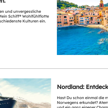
n.
en und unvergessliche
ein Schiff® Wohlfühlflotte
schiedenste Kulturen ein.
Nordland: Entdeck
Hast Du schon einmal die m
Norwegens erkundet? Atemb
und ein ganz eigener Char