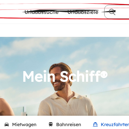
Urlaubssuche
Urlaubsziele
Mein Schiff®
Mietwagen
Bahnreisen
Kreuzfahrte