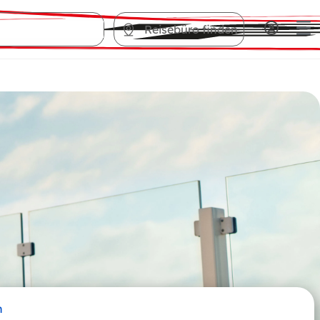
Reisebüro finden
n