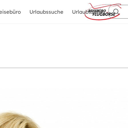
eisebüro
Urlaubssuche
Urlaubsziele