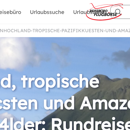
eisebüro
Urlaubssuche
Urlaubsziele
ENHOCHLAND-TROPISCHE-PAZIFIKKUESTEN-UND-AM
, tropische
csten und Amaz
lder: Rundreis