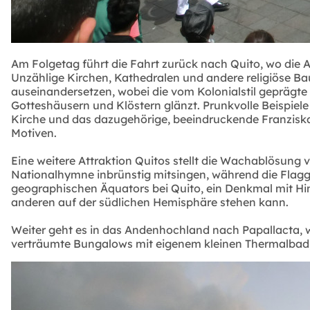
Am Folgetag führt die Fahrt zurück nach Quito, wo die Al
Unzählige Kirchen, Kathedralen und andere religiöse Ba
auseinandersetzen, wobei die vom Kolonialstil geprägt
Gotteshäusern und Klöstern glänzt. Prunkvolle Beispiele
Kirche und das dazugehörige, beeindruckende Franzisk
Motiven.
Eine weitere Attraktion Quitos stellt die Wachablösung
Nationalhymne inbrünstig mitsingen, während die Flagge g
geographischen Äquators bei Quito, ein Denkmal mit 
anderen auf der südlichen Hemisphäre stehen kann.
Weiter geht es in das Andenhochland nach Papallacta, 
verträumte Bungalows mit eigenem kleinen Thermalba