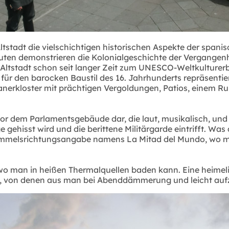
tstadt die vielschichtigen historischen Aspekte der spanisc
uten demonstrieren die Kolonialgeschichte der Vergangenhe
e Altstadt schon seit langer Zeit zum UNESCO-Weltkulture
 für den barocken Baustil des 16. Jahrhunderts repräsentie
anerkloster mit prächtigen Vergoldungen, Patios, einem 
 vor dem Parlamentsgebäude dar, die laut, musikalisch, un
ehisst wird und die berittene Militärgarde eintrifft. Was 
Himmelsrichtungsangabe namens La Mitad del Mundo, wo m
wo man in heißen Thermalquellen baden kann. Eine heimeli
d, von denen aus man bei Abenddämmerung und leicht au