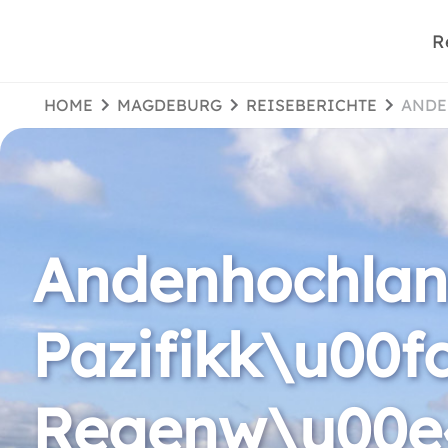
R
HOME
MAGDEBURG
REISEBERICHTE
AND
Andenhochland
Pazifikk\u00f
Regenw\u00e4