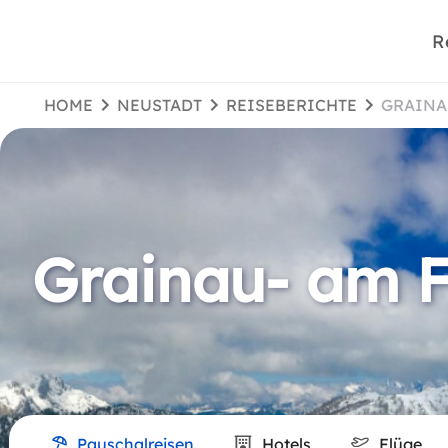
R
HOME
NEUSTADT
REISEBERICHTE
GRAIN
Grainau- am F
Pauschalreisen
Hotels
Flüge