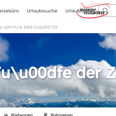
eisebüro
Urlaubssuche
Urlaubsziele
AU-AM-FU-E-DER-ZUGSPITZE
u\u00dfe der Z
Mietwagen
Bahnreisen