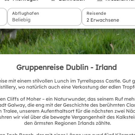
Abflughafen
Reisende
2 Erwachsene
Gruppenreise Dublin - Irland
e mit einem stilvollen Lunch im Tyrrellspass Castle. Gut 
tillery, wo natürlich auch eine Verkostung der edlen Tropfe
n Cliffs of Moher – ein Naturwunder, das seinem Ruf mehr 
adt Galway, die eng mit der Geschichte des berühmten Cla
Tralee, unserem Aufenthaltsort für die nächsten zwei Nächt
ren wir viel über die bewegte Vergangenheit des Kalkstein
den ärmsten Regionen Irlands zählte.
n Inch Beach, der mit einer Länge von rund fünf Kilomete