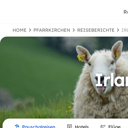
R
HOME
PFARRKIRCHEN
REISEBERICHTE
I
Irla
Pauschalreisen
Hotels
Flüge