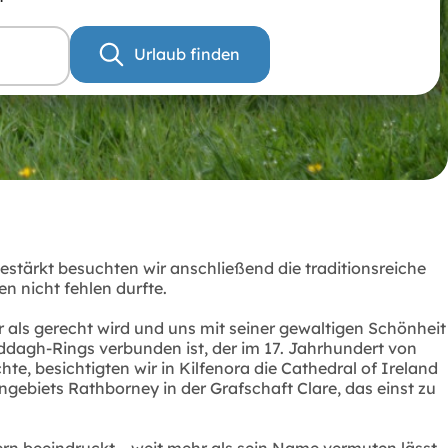
Urlaub finden
gestärkt besuchten wir anschließend die traditionsreiche
n nicht fehlen durfte.
als gerecht wird und uns mit seiner gewaltigen Schönheit
ddagh-Rings verbunden ist, der im 17. Jahrhundert von
e, besichtigten wir in Kilfenora die Cathedral of Ireland
gebiets Rathborney in der Grafschaft Clare, das einst zu
rn beeindruckt – weit mehr als sein Name vermuten lässt.