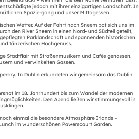
entschädigte jedoch mit ihrer einzigartigen Landschaft. In
mütlichen Spaziergang und unser Mittagessen.
ischen Wetter. Auf der Fahrt nach Sneem bot sich uns im
rch den River Sneem in einen Nord- und Südteil geteilt,
r gepflegten Parklandschaft und spannenden historischen
n und tänzerischen Hochgenuss.
ige Stadtflair mit Straßenmusikern und Cafés genossen.
usern und verwinkelten Gassen.
pperary. In Dublin erkundeten wir gemeinsam das Dublin
gersnot im 18. Jahrhundert bis zum Wandel der modernen
pingmöglichkeiten. Den Abend ließen wir stimmungsvoll in
usklingen.
 noch einmal die besondere Atmosphäre Irlands –
ges Lunch im wunderschönen Powerscourt Garden.