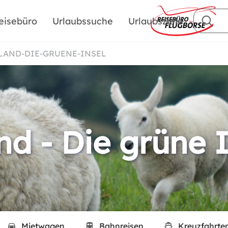
eisebüro
Urlaubssuche
Urlaubsziele
RLAND-DIE-GRUENE-INSEL
nd - Die grüne 
Mietwagen
Bahnreisen
Kreuzfahrte