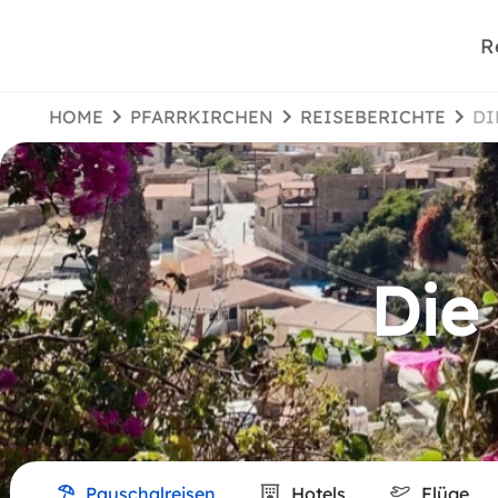
R
HOME
PFARRKIRCHEN
REISEBERICHTE
D
Die
Pauschalreisen
Hotels
Flüge