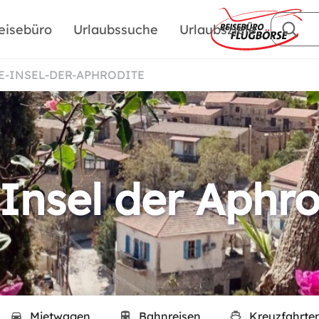
eisebüro
Urlaubssuche
Urlaubsziele
IE-INSEL-DER-APHRODITE
 Insel der Aphro
Mietwagen
Bahnreisen
Kreuzfahrte