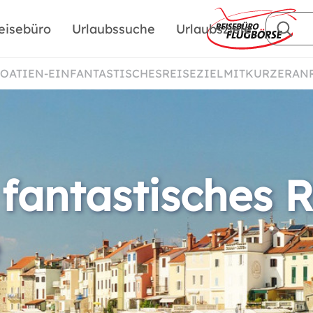
eisebüro
Urlaubssuche
Urlaubsziele
ROATIEN-EINFANTASTISCHESREISEZIELMITKURZERAN
 fantastisches R