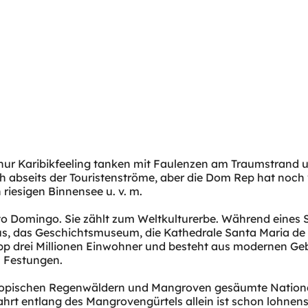
 nur Karibikfeeling tanken mit Faulenzen am Traumstrand 
abseits der Touristenströme, aber die Dom Rep hat noch v
 riesigen Binnensee u. v. m.
anto Domingo. Sie zählt zum Weltkulturerbe. Während eine
s, das Geschichtsmuseum, die Kathedrale Santa Maria de l
pp drei Millionen Einwohner und besteht aus modernen Ge
n Festungen.
t tropischen Regenwäldern und Mangroven gesäumte Nationa
ahrt entlang des Mangrovengürtels allein ist schon lohne