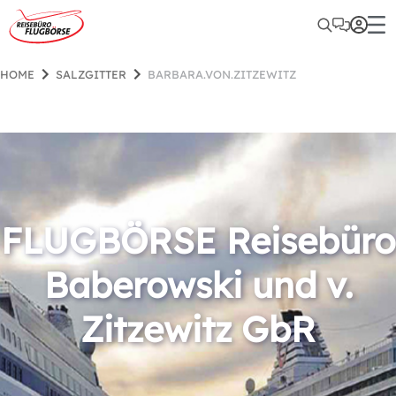
HOME
SALZGITTER
BARBARA.VON.ZITZEWITZ
FLUGBÖRSE Reisebüro
Baberowski und v.
Zitzewitz GbR