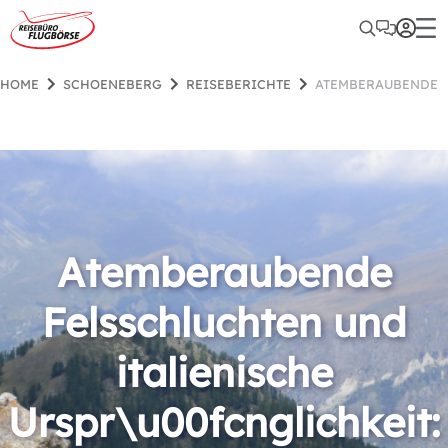
HOME
SCHOENEBERG
REISEBERICHTE
ATEMBERAUBENDE-
Atemberaubende
Felsschluchten und
italienische
Urspr\u00fcnglichkeit: