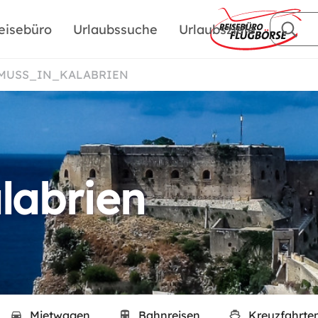
eisebüro
Urlaubssuche
Urlaubsziele
_MUSS_IN_KALABRIEN
labrien
Mietwagen
Bahnreisen
Kreuzfahrte