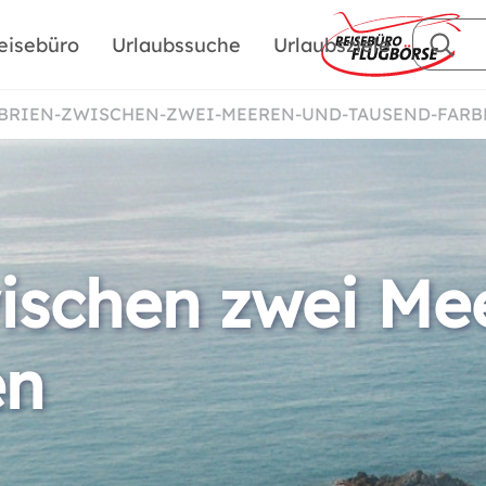
eisebüro
Urlaubssuche
Urlaubsziele
ABRIEN-ZWISCHEN-ZWEI-MEEREN-UND-TAUSEND-FARB
wischen zwei Me
en