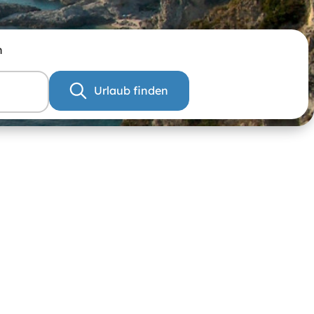
n
Urlaub finden