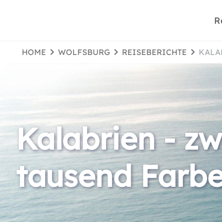
R
HOME
WOLFSBURG
REISEBERICHTE
KAL
Kalabrien - z
tausend Farb