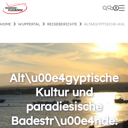
HOME
WUPPERTAL
REISEBERICHTE
ALTAEGYPTISCHE-KUL
Alt\u00e4gyptische
Kultur und
paradiesische
Badestr\u00e4nde: