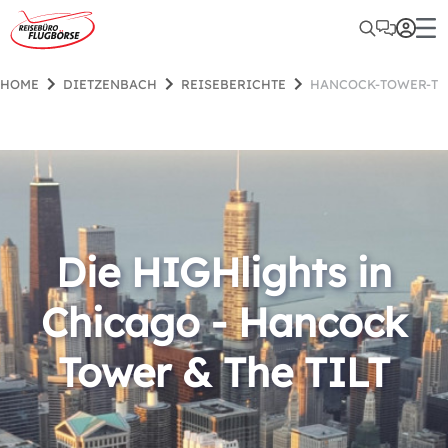
HOME
DIETZENBACH
REISEBERICHTE
HANCOCK-TOWER-TH
Die HIGHlights in
Chicago - Hancock
Tower & The TILT